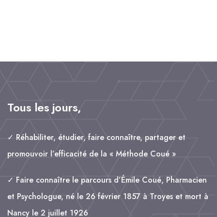
c
a
n
a
rt
e
il
k
t
a
b
e
s
g
o
d
A
e
o
I
p
r
k
n
p
Tous les jours,
✓ Réhabiliter, étudier, faire connaître, partager et
promouvoir l’efficacité de la « Méthode Coué »
✓ Faire connaître le parcours d’Émile Coué, Pharmacien
et Psychologue, né le 26 février 1857 à Troyes et mort à
Nancy le 2 juillet 1926