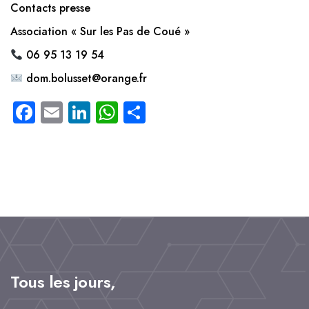
Contacts presse
Association « Sur les Pas de Coué »
06 95 13 19 54
dom.bolusset@orange.fr
F
E
L
W
P
a
m
i
h
a
c
a
n
a
rt
e
il
k
t
a
b
e
s
g
o
d
A
e
o
I
p
r
k
n
p
Tous les jours,