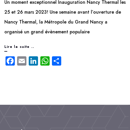
Un moment exceptionnel Inauguration Nancy Thermal les
25 et 26 mars 2023! Une semaine avant l’ouverture de
Nancy Thermal, la Métropole du Grand Nancy a
organisé un grand évènement populaire
Inauguration
Lire la suite ..
Nancy
F
E
L
W
P
a
m
Thermal
i
h
a
c
a
n
a
rt
25
e
il
k
t
a
et
b
e
s
g
26
o
d
A
e
mars
o
I
p
r
2023
k
n
p