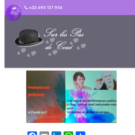
+33 695 131 954
banniere