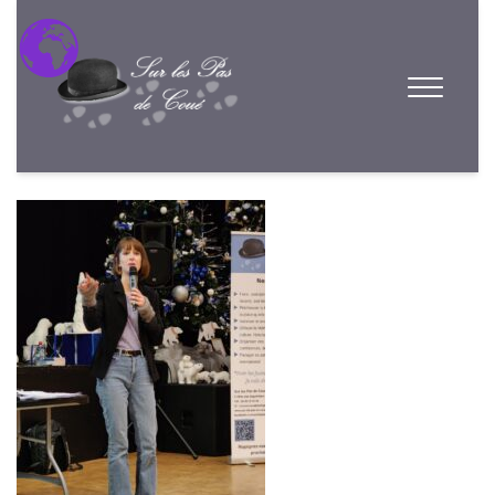
420643773_10228904946840585
_6165624505156908707_n