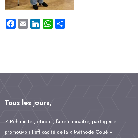
F
E
L
W
P
a
m
i
h
a
c
a
n
a
rt
e
il
k
t
a
b
e
s
g
o
d
A
e
o
I
p
r
k
n
p
Tous les jours,
✓ Réhabiliter, étudier, faire connaître, partager et
promouvoir l’efficacité de la « Méthode Coué »