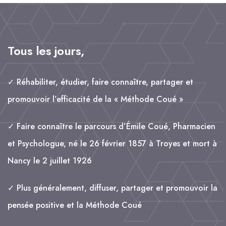
o
d
A
e
o
I
p
r
k
n
p
Tous les jours,
✓ Réhabiliter, étudier, faire connaître, partager et
promouvoir l’efficacité de la « Méthode Coué »
✓ Faire connaître le parcours d’Émile Coué, Pharmacien
et Psychologue, né le 26 février 1857 à Troyes et mort à
Nancy le 2 juillet 1926
✓ Plus généralement, diffuser, partager et promouvoir la
pensée positive et la Méthode Coué