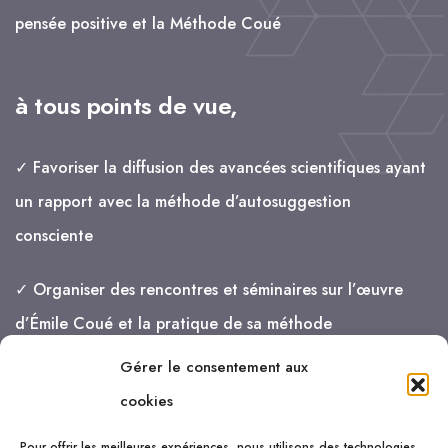
pensée positive et la Méthode Coué
à tous points de vue,
✓ Favoriser la diffusion des avancées scientifiques ayant
un rapport avec la méthode d’autosuggestion
consciente
✓ Organiser des rencontres et séminaires sur l’œuvre
d’Émile Coué et la pratique de sa méthode
Gérer le consentement aux
je vais de mieux en mieux !
cookies
Pour offrir les meilleures expériences, nous utilisons des technologies