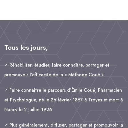
e
il
k
t
a
b
e
s
g
o
d
A
e
o
I
p
r
k
n
p
Tous les jours,
✓ Réhabiliter, étudier, faire connaître, partager et
promouvoir l’efficacité de la « Méthode Coué »
✓ Faire connaître le parcours d’Émile Coué, Pharmacien
et Psychologue, né le 26 février 1857 à Troyes et mort à
Nancy le 2 juillet 1926
✓ Plus généralement, diffuser, partager et promouvoir la