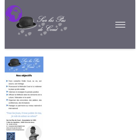
BLEU-OBJECTIFS- Coué ROLLUP (85
× 205 cm)