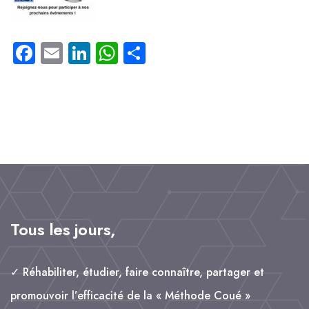
F
E
L
W
P
a
m
i
h
a
c
a
n
a
rt
e
il
k
t
a
b
e
s
g
o
d
A
e
o
I
p
r
k
n
p
Tous les jours,
✓ Réhabiliter, étudier, faire connaître, partager et
promouvoir l’efficacité de la « Méthode Coué »