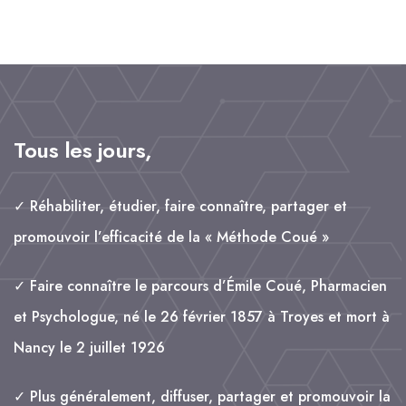
e
il
k
t
a
b
e
s
g
o
d
A
e
o
I
p
r
k
n
p
Tous les jours,
✓ Réhabiliter, étudier, faire connaître, partager et
promouvoir l’efficacité de la « Méthode Coué »
✓ Faire connaître le parcours d’Émile Coué, Pharmacien
et Psychologue, né le 26 février 1857 à Troyes et mort à
Nancy le 2 juillet 1926
✓ Plus généralement, diffuser, partager et promouvoir la