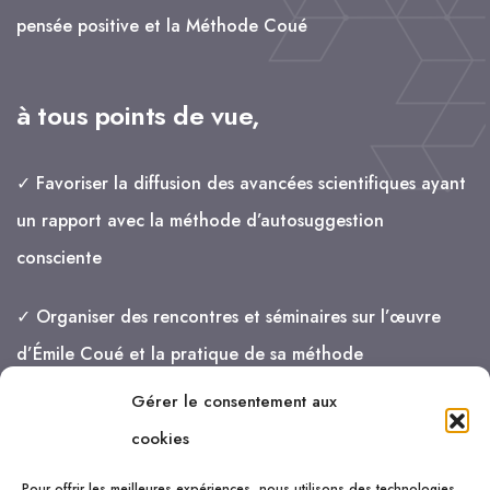
pensée positive et la Méthode Coué
à tous points de vue,
✓ Favoriser la diffusion des avancées scientifiques ayant
un rapport avec la méthode d’autosuggestion
consciente
✓ Organiser des rencontres et séminaires sur l’œuvre
d’Émile Coué et la pratique de sa méthode
Gérer le consentement aux
je vais de mieux en mieux !
cookies
Pour offrir les meilleures expériences, nous utilisons des technologies