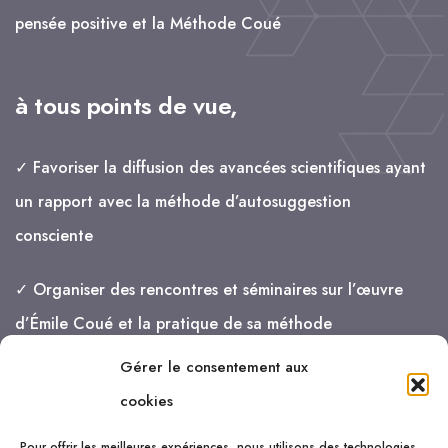
pensée positive et la Méthode Coué
à tous points de vue,
✓ Favoriser la diffusion des avancées scientifiques ayant
un rapport avec la méthode d’autosuggestion
consciente
✓ Organiser des rencontres et séminaires sur l’œuvre
d’Émile Coué et la pratique de sa méthode
Gérer le consentement aux
je vais de mieux en mieux !
cookies
Pour offrir les meilleures expériences, nous utilisons des technologies