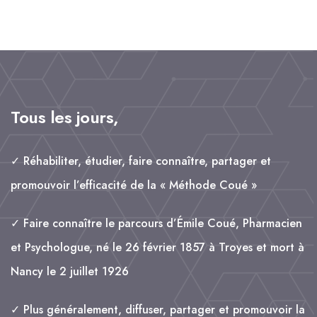
e
il
k
t
a
b
e
s
g
o
d
A
e
o
I
p
r
k
n
p
Tous les jours,
✓ Réhabiliter, étudier, faire connaître, partager et
promouvoir l’efficacité de la « Méthode Coué »
✓ Faire connaître le parcours d’Émile Coué, Pharmacien
et Psychologue, né le 26 février 1857 à Troyes et mort à
Nancy le 2 juillet 1926
✓ Plus généralement, diffuser, partager et promouvoir la