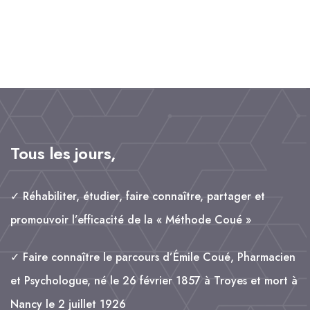
a
m
i
h
a
c
a
n
a
rt
e
il
k
t
a
b
e
s
g
o
d
A
e
o
I
p
r
k
n
p
Tous les jours,
✓ Réhabiliter, étudier, faire connaître, partager et
promouvoir l’efficacité de la « Méthode Coué »
✓ Faire connaître le parcours d’Émile Coué, Pharmacien
et Psychologue, né le 26 février 1857 à Troyes et mort à
Nancy le 2 juillet 1926