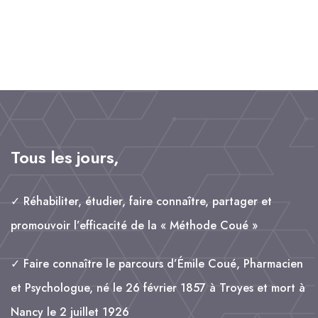
a
m
i
h
a
c
a
n
a
rt
e
il
k
t
a
b
e
s
g
o
d
A
e
o
I
p
r
k
n
p
Tous les jours,
✓ Réhabiliter, étudier, faire connaître, partager et
promouvoir l’efficacité de la « Méthode Coué »
✓ Faire connaître le parcours d’Émile Coué, Pharmacien
et Psychologue, né le 26 février 1857 à Troyes et mort à
Nancy le 2 juillet 1926