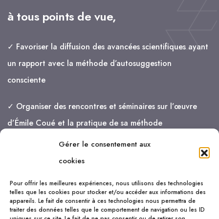
à tous points de vue,
✓ Favoriser la diffusion des avancées scientifiques ayant
un rapport avec la méthode d’autosuggestion
consciente
✓ Organiser des rencontres et séminaires sur l’œuvre
d’Émile Coué et la pratique de sa méthode
Gérer le consentement aux
je vais de mieux en mieux !
cookies
Pour offrir les meilleures expériences, nous utilisons des technologies
telles que les cookies pour stocker et/ou accéder aux informations des
appareils. Le fait de consentir à ces technologies nous permettra de
traiter des données telles que le comportement de navigation ou les ID
uniques sur ce site. Le fait de ne pas consentir ou de retirer son